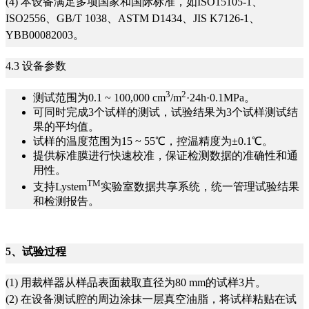
(4) 本设备满足多项国家和国际标准，如ISO15105-1、
ISO2556、GB/T 1038、ASTM D1434、JIS K7126-1、
YBB00082003。
4.3 设备参数
3
2
测试范围为0.1 ~ 100,000 cm
/m
·24h·0.1MPa。
可同时完成3个试样的测试，试验结果为3个试样测试结
果的平均值。
试样的温度范围为15 ~ 55℃，控温精度为±0.1℃。
提供标准膜进行快速校准，保证检测数据的准确性和通
用性。
TM
支持Lystem
实验室数据共享系统，统一管理试验结果
和检测报告。
5
、试验过程
(1) 用裁样器从样品表面裁取直径为80 mm的试样3片。
(2) 在设备测试腔的周边涂抹一层真空油脂，将试样粘贴在试