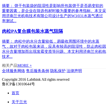
摘要： 饼干包装袋的阻湿性是影响所包装饼干是否易变软的
重要因素，是企业在筛选包材时极为重要的参考指标。本文采
用济南兰光机电技术有限公司设计生产的W3/031水蒸气透过
率测试...
肉松PA复合膜包装水蒸气阻隔
摘要： 肉松中的水分含量较低，易吸收周围环境中的水蒸
气，故对于肉松包装来说，应具有较高的阻湿性，防止肉松因
水分含量增加而出现发霉变质等问题。本文利用济南兰光机电
技术...
相关产品
MORE +
全球服务网络
售后服务条例
隐私保护
法律声明
Copyright 2016 Labthink All rights reserved
鲁ICP备13010644号
首页
关于兰光