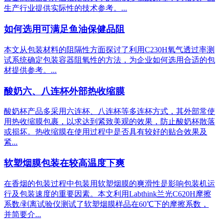
生产行业提供实际性的技术参考。...
如何选用可满足鱼油保健品阻
本文从包装材料的阻隔性方面探讨了利用C230H氧气透过率测
试系统确定包装容器阻氧性的方法，为企业如何选用合适的包
材提供参考。...
酸奶六、八连杯外部热收缩膜
酸奶杯产品多采用六连杯、八连杯等多连杯方式，其外部常使
用热收缩膜包裹，以求达到紧致美观的效果，防止酸奶杯散落
或损坏。热收缩膜在使用过程中是否具有较好的贴合效果及
紧...
软塑烟膜包装在较高温度下爽
在香烟的包装过程中包装用软塑烟膜的爽滑性是影响包装机运
行及包装速度的重要因素。本文利用Labthink兰光C620H摩擦
系数/剥离试验仪测试了软塑烟膜样品在60℃下的摩擦系数，
并简要介...