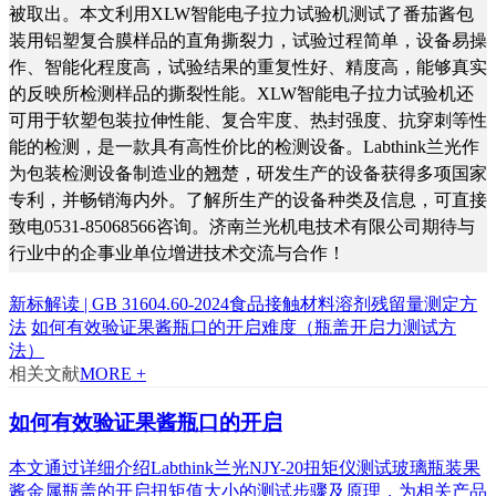
被取出。本文利用XLW智能电子拉力试验机测试了番茄酱包
装用铝塑复合膜样品的直角撕裂力，试验过程简单，设备易操
作、智能化程度高，试验结果的重复性好、精度高，能够真实
的反映所检测样品的撕裂性能。XLW智能电子拉力试验机还
可用于软塑包装拉伸性能、复合牢度、热封强度、抗穿刺等性
能的检测，是一款具有高性价比的检测设备。Labthink兰光作
为包装检测设备制造业的翘楚，研发生产的设备获得多项国家
专利，并畅销海内外。了解所生产的设备种类及信息，可直接
致电0531-85068566咨询。济南兰光机电技术有限公司期待与
行业中的企事业单位增进技术交流与合作！
新标解读 | GB 31604.60-2024食品接触材料溶剂残留量测定方
法
如何有效验证果酱瓶口的开启难度（瓶盖开启力测试方
法）
相关文献
MORE +
如何有效验证果酱瓶口的开启
本文通过详细介绍Labthink兰光NJY-20扭矩仪测试玻璃瓶装果
酱金属瓶盖的开启扭矩值大小的测试步骤及原理，为相关产品